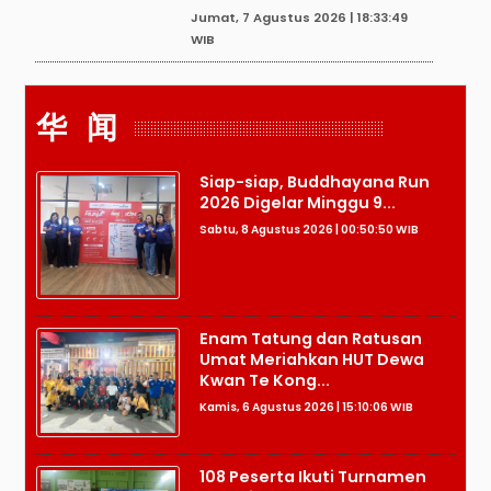
Jumat, 7 Agustus 2026 | 18:33:49
WIB
华 闻
Siap-siap, Buddhayana Run
2026 Digelar Minggu 9...
Sabtu, 8 Agustus 2026 | 00:50:50 WIB
Enam Tatung dan Ratusan
Umat Meriahkan HUT Dewa
Kwan Te Kong...
Kamis, 6 Agustus 2026 | 15:10:06 WIB
108 Peserta Ikuti Turnamen