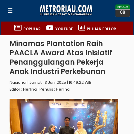
Agu 2026
☰
08
POPULAR
YOUTUBE
PILIHAN EDITOR
Minamas Plantation Raih
PAACLA Award Atas Inisiatif
Penanggulangan Pekerja
Anak Industri Perkebunan
Nasional | Jumat, 13 Juni 2025 | 16:49:22 WIB
Editor : Herlina | Penulis : Herlina