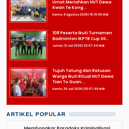
Umat Meriahkan HUT Dewa
Kwan Te Kong...
Kamis, 6 Agustus 2026 | 15:10:06 WIB
108 Peserta Ikuti Turnamen
Badminton IKPTB Cup XII...
Jumat, 31 Juli 2026 | 23:07:44 WIB
Tujuh Tatung dan Ratusan
Warga Ikuti Ritual HUT Dewa
Tian To Guan...
Kamis, 30 Juli 2026 | 00:57:49 WIB
ARTIKEL POPULAR
Membongkar Paradoks Kriminalisasi