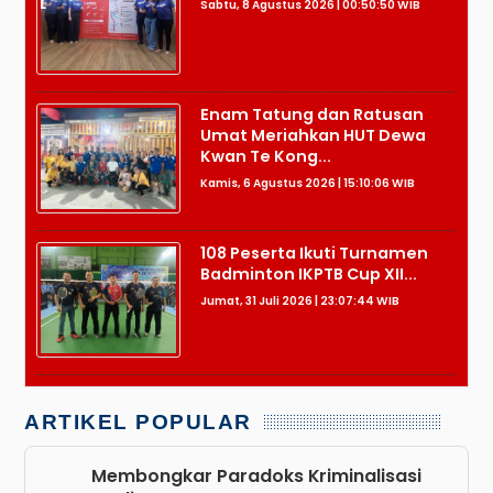
Sabtu, 8 Agustus 2026 | 00:50:50 WIB
Enam Tatung dan Ratusan
Umat Meriahkan HUT Dewa
Kwan Te Kong...
Kamis, 6 Agustus 2026 | 15:10:06 WIB
108 Peserta Ikuti Turnamen
Badminton IKPTB Cup XII...
Jumat, 31 Juli 2026 | 23:07:44 WIB
ARTIKEL POPULAR
Membongkar Paradoks Kriminalisasi