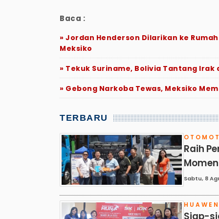
Baca :
» Jordan Henderson Dilarikan ke Rumah
Meksiko
» Tekuk Suriname, Bolivia Tantang Irak d
» Gebong Narkoba Tewas, Meksiko Me
TERBARU
OTOMOT
Raih Pe
Moment
Sabtu, 8 Ag
HUAWE
Siap-si