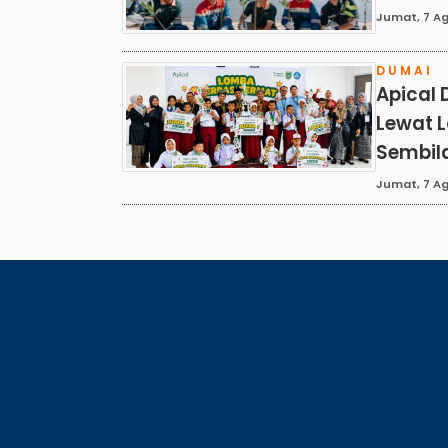
Jumat, 7 Ag
DUMAI
Apical 
Lewat 
Sembil
Jumat, 7 Ag