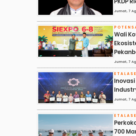
PKDP Ri
Jumat, 7 Ag
POTENS
Wali Ko
Ekosist
Pekanb
Jumat, 7 Ag
ETALAS
Inovasi
Indust
Jumat, 7 Ag
ETALAS
Perkoko
700 Man