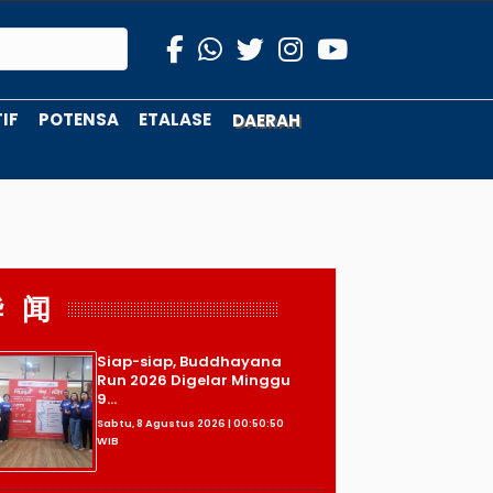
IF
POTENSA
ETALASE
DAERAH
华 闻
Siap-siap, Buddhayana
Run 2026 Digelar Minggu
9...
Sabtu, 8 Agustus 2026 | 00:50:50
WIB