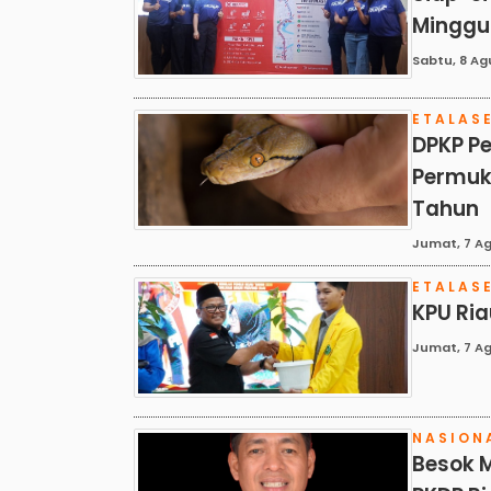
Minggu
Sabtu, 8 Ag
ETALAS
DPKP Pe
Permuk
Tahun
Jumat, 7 Ag
ETALAS
KPU Ria
Jumat, 7 Ag
NASION
Besok 