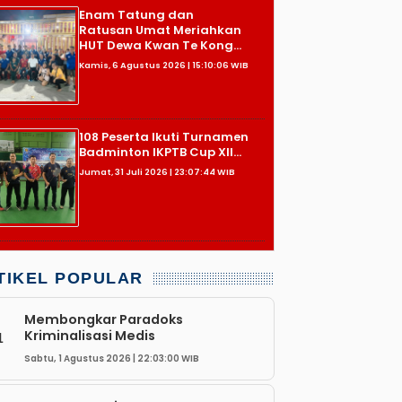
Enam Tatung dan
Ratusan Umat Meriahkan
HUT Dewa Kwan Te Kong...
Kamis, 6 Agustus 2026 | 15:10:06 WIB
108 Peserta Ikuti Turnamen
Badminton IKPTB Cup XII...
Jumat, 31 Juli 2026 | 23:07:44 WIB
TIKEL POPULAR
Membongkar Paradoks
Kriminalisasi Medis
1
Sabtu, 1 Agustus 2026 | 22:03:00 WIB