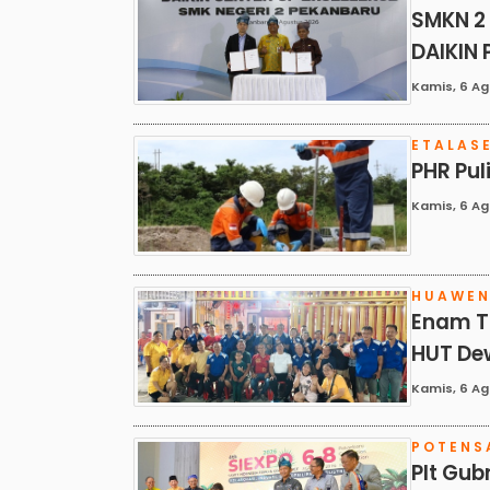
SMKN 2
DAIKIN
Kamis, 6 Agu
ETALAS
PHR Pu
Kamis, 6 Ag
HUAWE
Enam T
HUT De
Kamis, 6 Ag
POTENS
Plt Gub