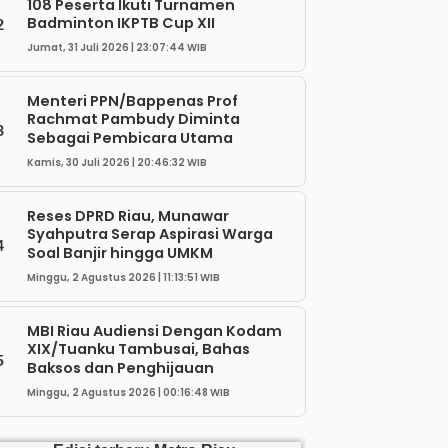
108 Peserta Ikuti Turnamen
Badminton IKPTB Cup XII
2
Jumat, 31 Juli 2026 | 23:07:44 WIB
Menteri PPN/Bappenas Prof
Rachmat Pambudy Diminta
3
Sebagai Pembicara Utama
Kamis, 30 Juli 2026 | 20:46:32 WIB
Reses DPRD Riau, Munawar
Syahputra Serap Aspirasi Warga
4
Soal Banjir hingga UMKM
Minggu, 2 Agustus 2026 | 11:13:51 WIB
MBI Riau Audiensi Dengan Kodam
XIX/Tuanku Tambusai, Bahas
5
Baksos dan Penghijauan
Minggu, 2 Agustus 2026 | 00:16:48 WIB