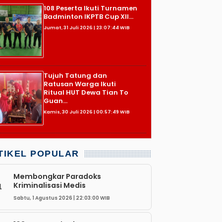
108 Peserta Ikuti Turnamen
Badminton IKPTB Cup XII...
Jumat, 31 Juli 2026 | 23:07:44 WIB
Tujuh Tatung dan
Ratusan Warga Ikuti
Ritual HUT Dewa Tian To
Guan...
Kamis, 30 Juli 2026 | 00:57:49 WIB
TIKEL POPULAR
Membongkar Paradoks
Kriminalisasi Medis
1
Sabtu, 1 Agustus 2026 | 22:03:00 WIB