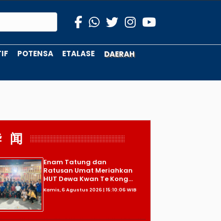
IF
POTENSA
ETALASE
DAERAH
华 闻
Enam Tatung dan
Ratusan Umat Meriahkan
HUT Dewa Kwan Te Kong...
Kamis, 6 Agustus 2026 | 15:10:06 WIB