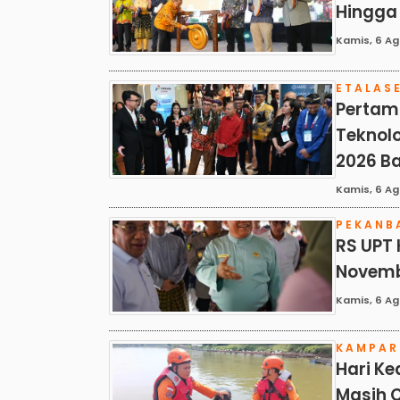
Hingga 
Kamis, 6 Ag
ETALAS
Pertami
Teknolo
2026 Ba
Kamis, 6 Ag
PEKANB
RS UPT 
Novembe
Kamis, 6 Ag
KAMPAR
Hari K
Masih C