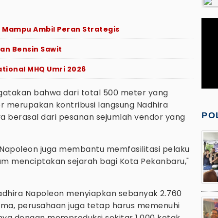
 Mampu Ambil Peran Strategis
an Bensin Sawit
national MHQ Umri 2026
gatakan bahwa dari total 500 meter yang
er merupakan kontribusi langsung Nadhira
PO
a berasal dari pesanan sejumlah vendor yang
a Napoleon juga membantu memfasilitasi pelaku
alam menciptakan sejarah bagi Kota Pekanbaru,"
Nadhira Napoleon menyiapkan sebanyak 2.760
sama, perusahaan juga tetap harus memenuhi
ainya dengan memproduksi sekitar 1.000 kotak