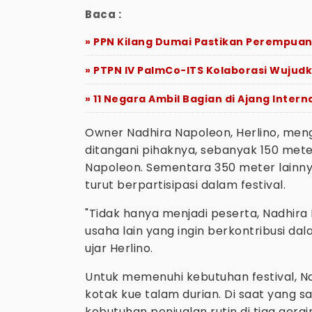
Baca :
» PPN Kilang Dumai Pastikan Perempuan
» PTPN IV PalmCo-ITS Kolaborasi Wujudk
» 11 Negara Ambil Bagian di Ajang Inter
Owner Nadhira Napoleon, Herlino, men
ditangani pihaknya, sebanyak 150 met
Napoleon. Sementara 350 meter lainny
turut berpartisipasi dalam festival.
"Tidak hanya menjadi peserta, Nadhir
usaha lain yang ingin berkontribusi d
ujar Herlino.
Untuk memenuhi kebutuhan festival, 
kotak kue talam durian. Di saat yang 
kebutuhan penjualan rutin di tiga ger