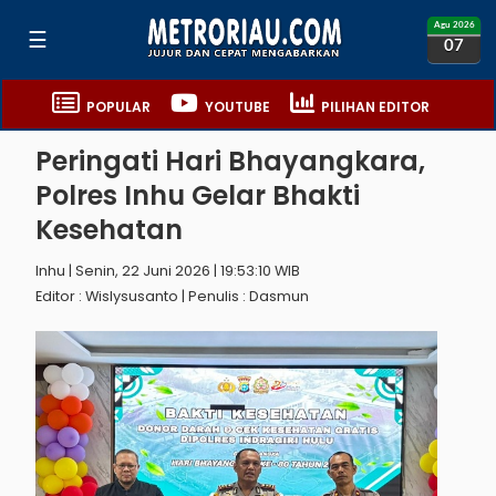
Agu 2026
☰
07
POPULAR
YOUTUBE
PILIHAN EDITOR
Peringati Hari Bhayangkara,
Polres Inhu Gelar Bhakti
Kesehatan
Inhu | Senin, 22 Juni 2026 | 19:53:10 WIB
Editor : Wislysusanto | Penulis : Dasmun