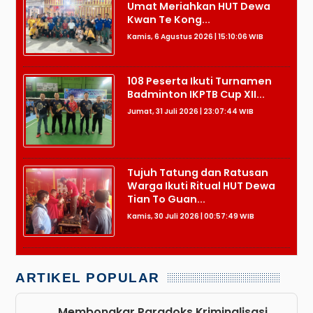
Umat Meriahkan HUT Dewa
Kwan Te Kong...
Kamis, 6 Agustus 2026 | 15:10:06 WIB
108 Peserta Ikuti Turnamen
Badminton IKPTB Cup XII...
Jumat, 31 Juli 2026 | 23:07:44 WIB
Tujuh Tatung dan Ratusan
Warga Ikuti Ritual HUT Dewa
Tian To Guan...
Kamis, 30 Juli 2026 | 00:57:49 WIB
ARTIKEL POPULAR
Membongkar Paradoks Kriminalisasi