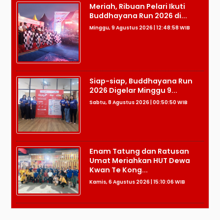
Meriah, Ribuan Pelari Ikuti
Buddhayana Run 2026 di...
Minggu, 9 Agustus 2026 | 12:48:58 WIB
Siap-siap, Buddhayana Run
2026 Digelar Minggu 9...
Sabtu, 8 Agustus 2026 | 00:50:50 WIB
Enam Tatung dan Ratusan
Umat Meriahkan HUT Dewa
Kwan Te Kong...
Kamis, 6 Agustus 2026 | 15:10:06 WIB